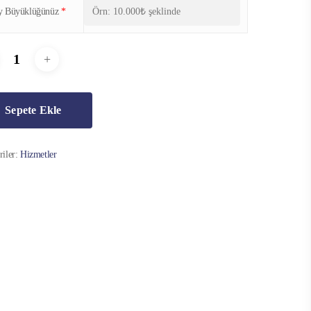
y Büyüklüğünüz
*
Sepete Ekle
riler:
Hizmetler