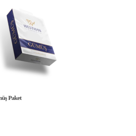
üş Paket
Bu
ürünün
birden
fazla
varyasyonu