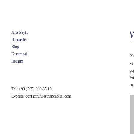
var.
Seçenekler
ürün
sayfasından
Ana Sayfa
seçilebilir
Hizmetler
Blog
Kurumsal
20
İletişim
ve
çe
We
oy
Tel: +90 (505) 910 85 10
E-posta: contact@westhancapital.com