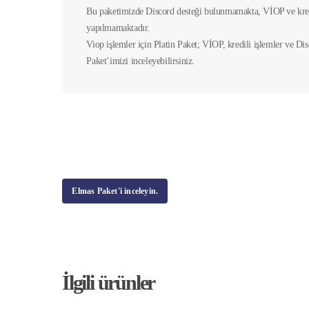
Bu paketimizde Discord desteği bulunmamakta, VİOP ve kred
yapılmamaktadır.
Viop işlemler için Platin Paket; VİOP, kredili işlemler ve Di
Paket’imizi inceleyebilirsiniz.
Elmas Paket'i inceleyin.
İlgili ürünler