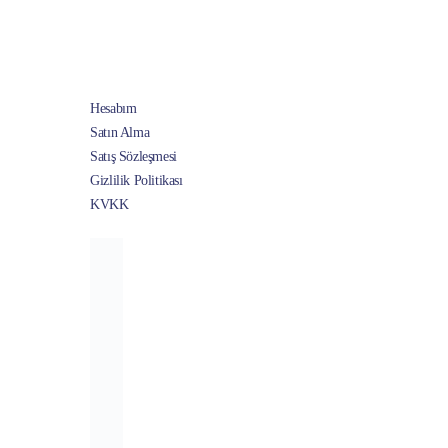
var.
Seçenekler
ürün
sayfasından
Hesabım
seçilebilir
Satın Alma
Satış Sözleşmesi
Gizlilik Politikası
KVKK