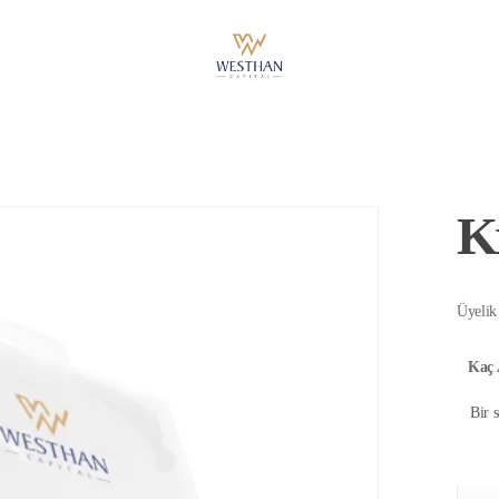
K
Üyelik
Kaç 