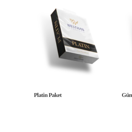
Platin Paket
Güm
Bu
ürünün
birden
fazla
varyasyonu