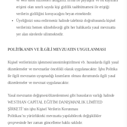
ve web sitesi hizmetleri aldığımız firma ile paylaşılır ve bu kayıtlara
erişimi olan sınırlı sayıda kişi gizlilik taahhütnamesi ile eriştiği
verilerin gizliliğini koruyacağını beyan etmektedir.
Üyeliğinizi sona erdirmeniz halinde talebiniz doğrultusunda kişisel
verileriniz hemen silinebileceği gibi her halükarda yasal mevzuatta
yer alan sürelerde silinmektedir.
POLİTİKANIN VE İLGİLİ MEVZUATIN UYGULANMASI
Kişisel verilerinizin işlenmesi/anonimleştirilmesi vb. hususlarda ilgili yasal
düzenlemeler ve mevzuatlar öncelikli olarak uygulanacaktır. İşbu Politika
ile ilgili mevzuatın uyuşmadığı kısımların olması durumunda ilgili yasal
düzenlemeler ve mevzuat uygulanacaktır.
Yasal mevzuatın değişmesi/düzenlenmesi gibi hususların varlığı halinde
WESTHAN CAPİTAL EĞİTİM DANIŞMANLIK LİMİTED
ŞİRKETİ’nin işbu Kişisel Verilerin Korunması
Politikası’nı yürürlükteki mevzuatta yapılabilecek değişiklikler
çerçevesinde her zaman güncelleme hakkı saklıdır.