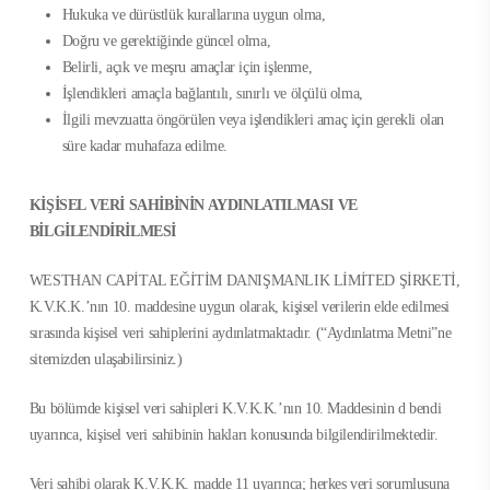
Hukuka ve dürüstlük kurallarına uygun olma,
Doğru ve gerektiğinde güncel olma,
Belirli, açık ve meşru amaçlar için işlenme,
İşlendikleri amaçla bağlantılı, sınırlı ve ölçülü olma,
İlgili mevzuatta öngörülen veya işlendikleri amaç için gerekli olan
süre kadar muhafaza edilme.
KİŞİSEL VERİ SAHİBİNİN AYDINLATILMASI VE
BİLGİLENDİRİLMESİ
WESTHAN CAPİTAL EĞİTİM DANIŞMANLIK LİMİTED ŞİRKETİ,
K.V.K.K.’nın 10. maddesine uygun olarak, kişisel verilerin elde edilmesi
sırasında kişisel veri sahiplerini aydınlatmaktadır. (“Aydınlatma Metni”ne
sitemizden ulaşabilirsiniz.)
Bu bölümde kişisel veri sahipleri K.V.K.K.’nın 10. Maddesinin d bendi
uyarınca, kişisel veri sahibinin hakları konusunda bilgilendirilmektedir.
Veri sahibi olarak K.V.K.K. madde 11 uyarınca; herkes veri sorumlusuna