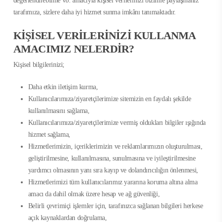
değerlendirebilme vb. amacıyla kişisel verilerinizi bizimle paylaşmanız
tarafımıza, sizlere daha iyi hizmet sunma imkânı tanımaktadır.
KİŞİSEL VERİLERİNİZİ KULLANMA
AMACIMIZ NELERDİR?
Kişisel bilgilerinizi;
Daha etkin iletişim kurma,
Kullanıcılarımıza/ziyaretçilerimize sitemizin en faydalı şekilde
kullanılmasını sağlama,
Kullanıcılarımıza/ziyaretçilerimize vermiş oldukları bilgiler ışığında
hizmet sağlama,
Hizmetlerimizin, içeriklerimizin ve reklamlarımızın oluşturulması,
geliştirilmesine, kullanılmasına, sunulmasına ve iyileştirilmesine
yardımcı olmasının yanı sıra kayıp ve dolandırıcılığın önlenmesi,
Hizmetlerimizi tüm kullanıcılarımız yararına koruma altına alma
amacı da dahil olmak üzere hesap ve ağ güvenliği,
Belirli çevrimiçi işlemler için, tarafınızca sağlanan bilgileri herkese
açık kaynaklardan doğrulama,