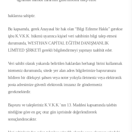
haklarına sahiptir.
Bu kapsamda, gerek Anayasal bir hak olan “Bilgi Edinme Hakkı” gerekse
işbu K.V.K.K. hükmü uyarınca kişisel veri sahibinin bilgi talep etmesi
durumunda, WESTHAN CAPİTAL EĞİTİM DANIŞMANLIK
LİMİTED ŞİRKETİ gerekli bilgilendirmeyi yapmayı taahhüt eder.
Veri sahibi olarak yukarıda belirtilen haklardan herhangi birini kullanmak
istemeniz durumunda, sitede yer alan adres bilgilerimize başvurunuzu
bildiren bir dilekçeyi şahsen veya noter yoluyla iletmeniz veya elektronik
posta adresimize güvenli elektronik imzanız ile göndermeniz
gerekmektedir.
Başvuru ve talepleriniz K.V.K.K.’nın 13. Maddesi kapsamında talebin
niteliğine göre en geç otuz gün içerisinde değerlendirerek
sonuçlandıracaktır.