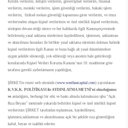
Kimlik verilerim, iletişim verilerim, görsel/işitsel verilerim, finansal
verilerim, mesleki verilerim, işlem güvenliği verilerim, hukuki işlem
verilerim, fiziksel mekan güvenliği kapsamına giren verilerim, ve imza
verilerimden oluşan kişisel verilerimin ve özel nitelikli kişisel verilerimin,
sözleşme devam ettiği sürece ve her halükarda ilgili Kanunçerçevesinde
belirlenmiş yasal saklama sürelerince kaydedilmesi, işlenmesi, saklanması
ve aktarılması hususları ile birlikte yasal saklama süresinin dolması halinde
kişisel verilerimin ilgili Kanun ve buna bağlı alt yasal düzenlemelere
uygun şekilde sileneceği, yok edileceği veya anonim hale getirileceği
konularında Kişisel Verileri Koruma Kanunu’nun 10. maddesine göre
tarafıma gerekli aydınlatmanın yapıldığını,
ŞİRKETin resmi web sitesinde (
www.westhancapital.com
) yayımlanan
K.V.K.K. POLİTİKASI ile
AYDINLATMA METNİ’ni
okuduğumu
ve
anladığımı, herhangi bir etki ve baskı altında kalmaksızın işbu “Açık
Rıza Beyanı” metninde yukarıda belirtilen kişisel ve özel nitelikli kişisel
verilerimin ŞİRKET tarafından toplanması, kaydedilmesi,
işlenmesi,saklanması ve aktarılmasına açık bir şekilde rıza gösterdiğimi
kabul, beyan ve taahhüt ederim.