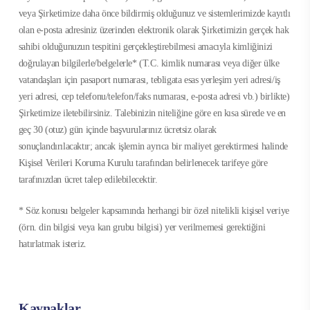
veya Şirketimize daha önce bildirmiş olduğunuz ve sistemlerimizde kayıtlı
olan e-posta adresiniz üzerinden elektronik olarak Şirketimizin gerçek hak
sahibi olduğunuzun tespitini gerçekleştirebilmesi amacıyla kimliğinizi
doğrulayan bilgilerle/belgelerle* (T.C. kimlik numarası veya diğer ülke
vatandaşları için pasaport numarası, tebligata esas yerleşim yeri adresi/iş
yeri adresi, cep telefonu/telefon/faks numarası, e-posta adresi vb.) birlikte)
Şirketimize iletebilirsiniz. Talebinizin niteliğine göre en kısa sürede ve en
geç 30 (otuz) gün içinde başvurularınız ücretsiz olarak
sonuçlandırılacaktır; ancak işlemin ayrıca bir maliyet gerektirmesi halinde
Kişisel Verileri Koruma Kurulu tarafından belirlenecek tarifeye göre
tarafınızdan ücret talep edilebilecektir.
* Söz konusu belgeler kapsamında herhangi bir özel nitelikli kişisel veriye
(örn. din bilgisi veya kan grubu bilgisi) yer verilmemesi gerektiğini
hatırlatmak isteriz.
Kaynaklar