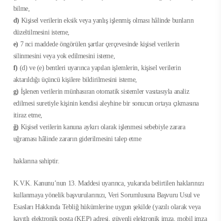
bilme,
d)
Kişisel verilerin eksik veya yanlış işlenmiş olması hâlinde bunların
düzeltilmesini isteme,
e)
7 nci maddede öngörülen şartlar çerçevesinde kişisel verilerin
silinmesini veya yok edilmesini isteme,
f)
(d) ve (e) bentleri uyarınca yapılan işlemlerin, kişisel verilerin
aktarıldığı üçüncü kişilere bildirilmesini isteme,
g)
İşlenen verilerin münhasıran otomatik sistemler vasıtasıyla analiz
edilmesi suretiyle kişinin kendisi aleyhine bir sonucun ortaya çıkmasına
itiraz etme,
ğ)
Kişisel verilerin kanuna aykırı olarak işlenmesi sebebiyle zarara
uğraması hâlinde zararın giderilmesini talep etme
haklarına sahiptir.
K.V.K. Kanunu’nun 13. Maddesi uyarınca, yukarıda belirtilen haklarınızı
kullanmaya yönelik başvurularınızı, Veri Sorumlusuna Başvuru Usul ve
Esasları Hakkında Tebliğ hükümlerine uygun şekilde (yazılı olarak veya
kayıtlı elektronik posta (KEP) adresi, güvenli elektronik imza, mobil imza