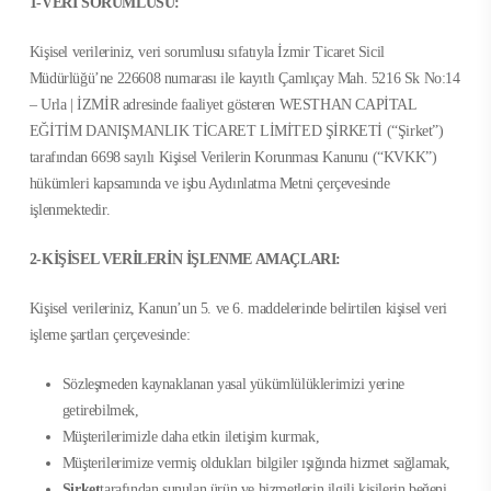
1-VERİ SORUMLUSU:
Kişisel verileriniz, veri sorumlusu sıfatıyla İzmir Ticaret Sicil
Müdürlüğü’ne 226608 numarası ile kayıtlı Çamlıçay Mah. 5216 Sk No:14
– Urla | İZMİR adresinde faaliyet gösteren WESTHAN CAPİTAL
EĞİTİM DANIŞMANLIK TİCARET LİMİTED ŞİRKETİ (“Şirket”)
tarafından 6698 sayılı Kişisel Verilerin Korunması Kanunu (“KVKK”)
hükümleri kapsamında ve işbu Aydınlatma Metni çerçevesinde
işlenmektedir.
2-KİŞİSEL VERİLERİN İŞLENME AMAÇLARI:
Kişisel verileriniz, Kanun’un 5. ve 6. maddelerinde belirtilen kişisel veri
işleme şartları çerçevesinde:
Sözleşmeden kaynaklanan yasal yükümlülüklerimizi yerine
getirebilmek,
Müşterilerimizle daha etkin iletişim kurmak,
Müşterilerimize vermiş oldukları bilgiler ışığında hizmet sağlamak,
Şirket
tarafından sunulan ürün ve hizmetlerin ilgili kişilerin beğeni,