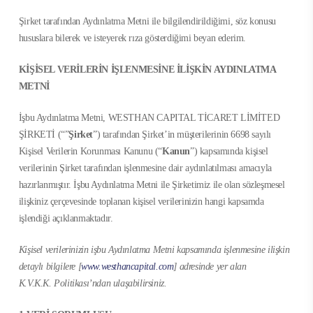
Şirket tarafından Aydınlatma Metni ile bilgilendirildiğimi, söz konusu
hususlara bilerek ve isteyerek rıza gösterdiğimi beyan ederim.
KİŞİSEL VERİLERİN İŞLENMESİNE İLİŞKİN AYDINLATMA
METNİ
İşbu Aydınlatma Metni, WESTHAN CAPITAL TİCARET LİMİTED
ŞİRKETİ (“”
Şirket
”) tarafından Şirket’in müşterilerinin 6698 sayılı
Kişisel Verilerin Korunması Kanunu (“
Kanun
”) kapsamında kişisel
verilerinin Şirket tarafından işlenmesine dair aydınlatılması amacıyla
hazırlanmıştır. İşbu Aydınlatma Metni ile Şirketimiz ile olan sözleşmesel
ilişkiniz çerçevesinde toplanan kişisel verilerinizin hangi kapsamda
işlendiği açıklanmaktadır.
Kişisel verilerinizin işbu Aydınlatma Metni kapsamında işlenmesine ilişkin
detaylı bilgilere [
www.westhancapital.com
] adresinde yer alan
K.V.K.K.
Politikası’ndan ulaşabilirsiniz.