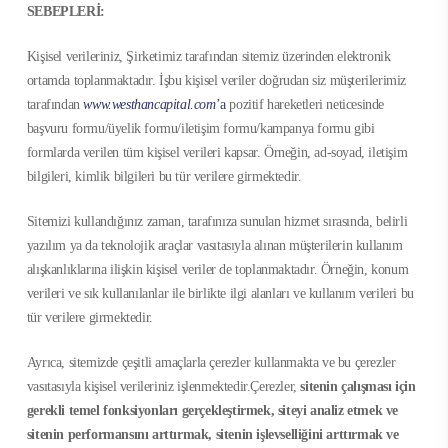
SEBEPLERİ:
Kişisel verileriniz, Şirketimiz tarafından sitemiz üzerinden elektronik
ortamda toplanmaktadır. İşbu kişisel veriler doğrudan siz müşterilerimiz
tarafından
www.westhancapital.com
’a
pozitif hareketleri neticesinde
başvuru formu/üyelik formu/iletişim formu/kampanya formu gibi
formlarda verilen tüm kişisel verileri kapsar. Örneğin, ad-soyad, iletişim
bilgileri, kimlik bilgileri bu tür verilere girmektedir.
Sitemizi kullandığınız zaman, tarafınıza sunulan hizmet sırasında, belirli
yazılım ya da teknolojik araçlar vasıtasıyla alınan müşterilerin kullanım
alışkanlıklarına ilişkin kişisel veriler de toplanmaktadır. Örneğin, konum
verileri ve sık kullanılanlar ile birlikte ilgi alanları ve kullanım verileri bu
tür verilere girmektedir.
Ayrıca, sitemizde çeşitli amaçlarla çerezler kullanmakta ve bu çerezler
vasıtasıyla kişisel verileriniz işlenmektedir.Çerezler,
sitenin çalışması için
gerekli temel fonksiyonları gerçekleştirmek, siteyi analiz etmek ve
sitenin performansını arttırmak, sitenin işlevselliğini arttırmak ve