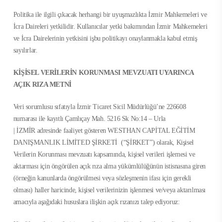
Politika ile ilgili çıkacak herhangi bir uyuşmazlıkta İzmir Mahkemeleri ve
İcra Daireleri yetkilidir. Kullanıcılar yetki bakımından İzmir Mahkemeleri
ve İcra Dairelerinin yetkisini işbu politikayı onaylanmakla kabul etmiş
sayılırlar.
KİŞİSEL VERİLERİN KORUNMASI MEVZUATI UYARINCA
AÇIK RIZA METNİ
Veri sorumlusu sıfatıyla İzmir Ticaret Sicil Müdürlüğü’ne 226608
numarası ile kayıtlı Çamlıçay Mah. 5216 Sk No:14 – Urla
| İZMİR adresinde faaliyet gösteren WESTHAN CAPİTAL EĞİTİM
DANIŞMANLIK LİMİTED ŞİRKETİ (“ŞİRKET”) olarak, Kişisel
Verilerin Korunması mevzuatı kapsamında, kişisel verileri işlemesi ve
aktarması için öngörülen açık rıza alma yükümlülüğünün istisnasına giren
(örneğin kanunlarda öngörülmesi veya sözleşmenin ifası için gerekli
olması) haller haricinde, kişisel verilerinizin işlenmesi ve/veya aktarılması
amacıyla aşağıdaki hususlara ilişkin açık rızanızı talep ediyoruz: