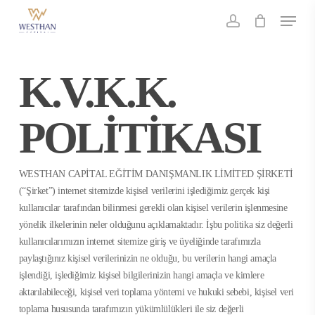
Skip
Menu
to
account
main
content
K.V.K.K.
POLİTİKASI
WESTHAN CAPİTAL EĞİTİM DANIŞMANLIK LİMİTED ŞİRKETİ
(“Şirket”) internet sitemizde kişisel verilerini işlediğimiz gerçek kişi
kullanıcılar tarafından bilinmesi gerekli olan kişisel verilerin işlenmesine
yönelik ilkelerinin neler olduğunu açıklamaktadır. İşbu politika siz değerli
kullanıcılarımızın internet sitemize giriş ve üyeliğinde tarafımızla
paylaştığınız kişisel verilerinizin ne olduğu, bu verilerin hangi amaçla
işlendiği, işlediğimiz kişisel bilgilerinizin hangi amaçla ve kimlere
aktarılabileceği, kişisel veri toplama yöntemi ve hukuki sebebi, kişisel veri
toplama hususunda tarafımızın yükümlülükleri ile siz değerli