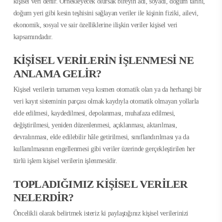
kişisel veri denir. Örnekleyecek olursak bireyin adı, soyadı, doğum tarihi,
doğum yeri gibi kesin teşhisini sağlayan veriler ile kişinin fiziki, ailevi,
ekonomik, sosyal ve sair özelliklerine ilişkin veriler kişisel veri
kapsamındadır.
KİŞİSEL VERİLERİN İŞLENMESİ NE
ANLAMA GELİR?
Kişisel verilerin tamamen veya kısmen otomatik olan ya da herhangi bir
veri kayıt sisteminin parçası olmak kaydıyla otomatik olmayan yollarla
elde edilmesi, kaydedilmesi, depolanması, muhafaza edilmesi,
değiştirilmesi, yeniden düzenlenmesi, açıklanması, aktarılması,
devralınması, elde edilebilir hâle getirilmesi, sınıflandırılması ya da
kullanılmasının engellenmesi gibi veriler üzerinde gerçekleştirilen her
türlü işlem kişisel verilerin işlenmesidir.
TOPLADIĞIMIZ KİŞİSEL VERİLER
NELERDİR?
Öncelikli olarak belirtmek isteriz ki paylaştığınız kişisel verilerinizi