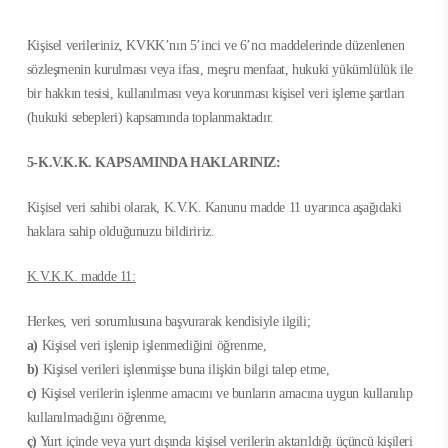
Kişisel verileriniz, KVKK’nın 5’inci ve 6’ncı maddelerinde düzenlenen
sözleşmenin kurulması veya ifası, meşru menfaat, hukuki yükümlülük ile
bir hakkın tesisi, kullanılması veya korunması kişisel veri işleme şartları
(hukuki sebepleri) kapsamında toplanmaktadır.
5-K.V.K.K. KAPSAMINDA HAKLARINIZ:
Kişisel veri sahibi olarak, K.V.K. Kanunu madde 11 uyarınca aşağıdaki
haklara sahip olduğunuzu bildiririz.
K.V.K.K. madde 11:
Herkes, veri sorumlusuna başvurarak kendisiyle ilgili;
a)
Kişisel veri işlenip işlenmediğini öğrenme,
b)
Kişisel verileri işlenmişse buna ilişkin bilgi talep etme,
c)
Kişisel verilerin işlenme amacını ve bunların amacına uygun kullanılıp
kullanılmadığını öğrenme,
ç)
Yurt içinde veya yurt dışında kişisel verilerin aktarıldığı üçüncü kişileri