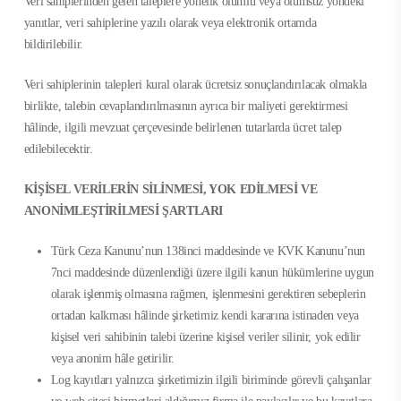
Veri sahiplerinden gelen taleplere yönelik olumlu veya olumsuz yöndeki
yanıtlar, veri sahiplerine yazılı olarak veya elektronik ortamda
bildirilebilir.
Veri sahiplerinin talepleri kural olarak ücretsiz sonuçlandırılacak olmakla
birlikte, talebin cevaplandırılmasının ayrıca bir maliyeti gerektirmesi
hâlinde, ilgili mevzuat çerçevesinde belirlenen tutarlarda ücret talep
edilebilecektir.
KİŞİSEL VERİLERİN SİLİNMESİ, YOK EDİLMESİ VE
ANONİMLEŞTİRİLMESİ ŞARTLARI
Türk Ceza Kanunu’nun 138inci maddesinde ve KVK Kanunu’nun
7nci maddesinde düzenlendiği üzere ilgili kanun hükümlerine uygun
olarak işlenmiş olmasına rağmen, işlenmesini gerektiren sebeplerin
ortadan kalkması hâlinde şirketimiz kendi kararına istinaden veya
kişisel veri sahibinin talebi üzerine kişisel veriler silinir, yok edilir
veya anonim hâle getirilir.
Log kayıtları yalnızca şirketimizin ilgili biriminde görevli çalışanlar