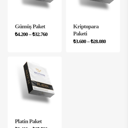
Gümüş Paket
Kriptopara
Paketi
Fiyat
₺
4.200
–
₺
32.760
Bu
aralığı:
Fiyat
ürünün
₺
3.600
–
₺
28.080
Bu
₺4.200
aralığı:
birden
ürünün
-
₺3.600
₺32.760
fazla
birden
-
₺28.080
varyasyonu
fazla
var.
varyasyonu
Seçenekler
var.
ürün
Seçenekler
sayfasından
ürün
seçilebilir
sayfasından
seçilebilir
Platin Paket