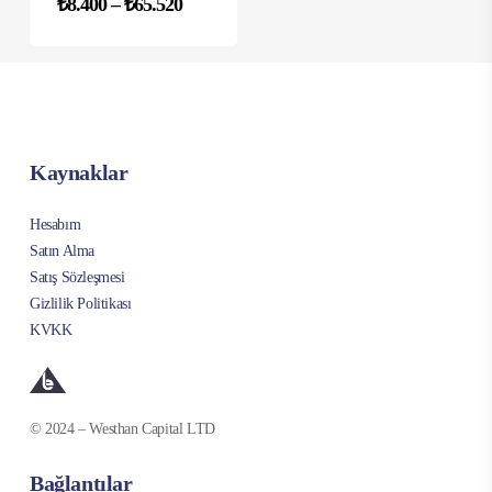
Fiyat
₺
8.400
–
₺
65.520
Bu
aralığı:
ürünün
₺8.400
birden
-
₺65.520
fazla
varyasyonu
var.
Seçenekler
Kaynaklar
ürün
sayfasından
Hesabım
seçilebilir
Satın Alma
Satış Sözleşmesi
Gizlilik Politikası
KVKK
© 2024 – Westhan Capital LTD
Bağlantılar